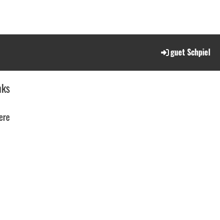
guet Schpiel
nks
ere