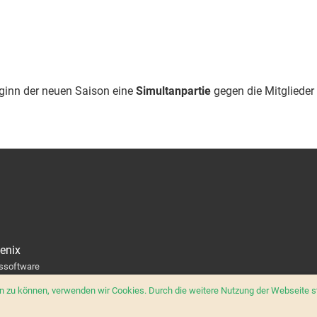
Beginn der neuen Saison eine
Simultanpartie
gegen die Mitglieder
enix
nssoftware
ern zu können, verwenden wir Cookies. Durch die weitere Nutzung der Webseite