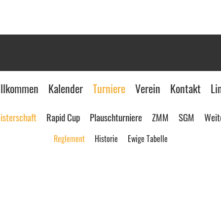
llkommen
Kalender
Turniere
Verein
Kontakt
Li
isterschaft
Rapid Cup
Plauschturniere
ZMM
SGM
Weit
Reglement
Historie
Ewige Tabelle