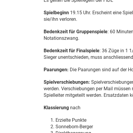
Es gelten die Spielregeln der FIDE
Spielbeginn
19.15 Uhr. Erscheint eine Spie
sie/ihn verloren.
Bedenkzeit für Gruppenspiele
: 60 Minuten
Notationszwang.
Bedenkzeit für Finalspiele
: 36 Züge in 1 
Sieger unentschieden, muss anschliessend 
Paarungen:
Die Paarungen sind auf der H
Spielverschiebungen:
Spielverschiebungen
werden. Verschiebungen per Mail müssen rü
Spielleiter mitgeteilt werden. Ersatzdate
Klassierung
nach
Erzielte Punkte
Sonneborn-Berger