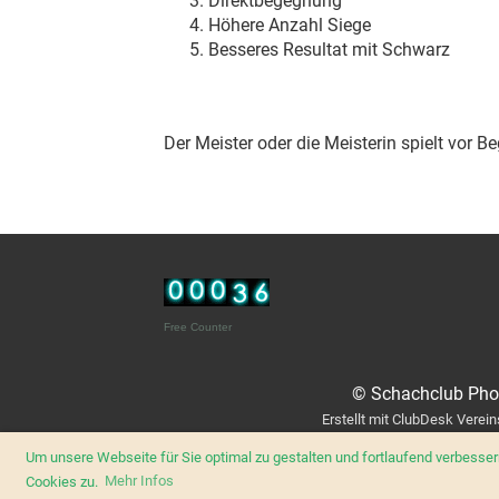
Direktbegegnung
Höhere Anzahl Siege
Besseres Resultat mit Schwarz
Der Meister oder die Meisterin spielt vor 
Free Counter
© Schachclub Pho
Erstellt mit ClubDesk Verei
Um unsere Webseite für Sie optimal zu gestalten und fortlaufend verbess
Cookies zu.
Mehr Infos