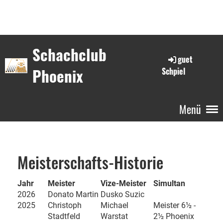
Schachclub
guet
Phoenix
Schpiel
Menü
Meisterschafts-Historie
Jahr
Meister
Vize-Meister
Simultan
2026
Donato Martin
Dusko Suzic
2025
Christoph
Michael
Meister 6½ -
Stadtfeld
Warstat
2½ Phoenix