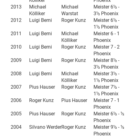
Kölliker
Phoenix
2013
Michael
Michael
Meister 6½ -
Kölliker
Warstat
3½ Phoenix
2012
Luigi Berni
Roger Kunz
Meister 6½ -
1½ Phoenix
2011
Luigi Berni
Michael
Meister 6 - 1
Kölliker
Phoenix
2010
Luigi Berni
Roger Kunz
Meister 7 - 2
Phoenix
2009
Luigi Berni
Roger Kunz
Meister 8½ -
3½ Phoenix
2008
Luigi Berni
Michael
Meister 3½ -
Kölliker
1½ Phoenix
2007
Pius Hauser
Roger Kunz
Meister 7½ -
1½ Phoenix
2006
Roger Kunz
Pius Hauser
Meister 7 - 1
Phoenix
2005
Pius Hauser
Roger Kunz
Meister 6½ - ½
Phoenix
2004
Silvano Werder
Roger Kunz
Meister 9½ - ½
Phoenix