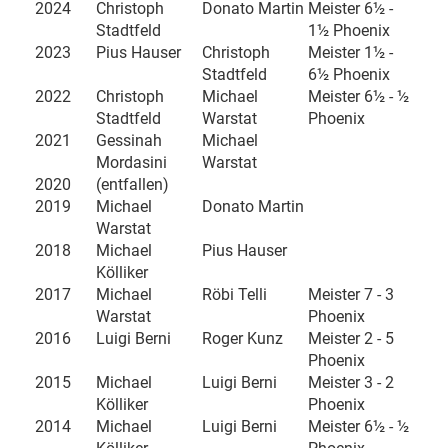
2024
Christoph
Donato Martin
Meister 6½ -
Stadtfeld
1½ Phoenix
2023
Pius Hauser
Christoph
Meister 1½ -
Stadtfeld
6½ Phoenix
2022
Christoph
Michael
Meister 6½ - ½
Stadtfeld
Warstat
Phoenix
2021
Gessinah
Michael
Mordasini
Warstat
2020
(entfallen)
2019
Michael
Donato Martin
Warstat
2018
Michael
Pius Hauser
Kölliker
2017
Michael
Röbi Telli
Meister 7 - 3
Warstat
Phoenix
2016
Luigi Berni
Roger Kunz
Meister 2 - 5
Phoenix
2015
Michael
Luigi Berni
Meister 3 - 2
Kölliker
Phoenix
2014
Michael
Luigi Berni
Meister 6½ - ½