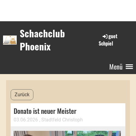
Schachclub
guet
Phoenix
Schpiel
Menü
Zurück
Donato ist neuer Meister
03.06.2026
, Stadtfeld Christoph